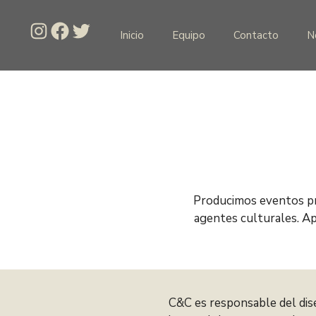
Saltar
al
Instagram
Facebook
Twitter
Inicio
Equipo
Contacto
N
contenido
Producimos eventos pro
agentes culturales. Ap
C&C es responsable del dis