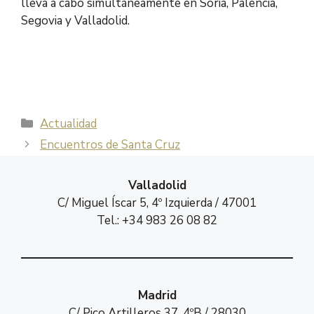
lleva a cabo simultáneamente en Soria, Palencia,
Segovia y Valladolid.
Categorías
Actualidad
Encuentros de Santa Cruz
Valladolid
C/ Miguel Íscar 5, 4º Izquierda / 47001
Tel.: +34 983 26 08 82
Madrid
C/ Pico Artilleros 37, 4ºB / 28030